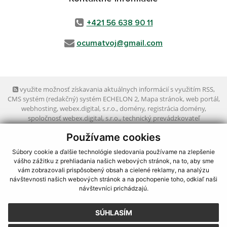
+421 56 638 90 11
ocumatvoj@gmail.com
využite možnosť získavania aktuálnych informácií s využitím RSS
,
CMS systém (redakčný) systém ECHELON 2,
Mapa stránok
,
web portál
,
webhosting
,
webex.digital, s.r.o.
,
domény
,
registrácia domény
,
spoločnosť webex.digital, s.r.o.
,
technický prevádzkovateľ
Používame cookies
Posledná aktualizácia:
05.08.2026
Súbory cookie a ďalšie technológie sledovania používame na zlepšenie
Vytlačiť stránku
|
Vyhlásenie o prístupnosti
vášho zážitku z prehliadania našich webových stránok, na to, aby sme
Autorské práva
|
Cookies
vám zobrazovali prispôsobený obsah a cielené reklamy, na analýzu
návštevnosti našich webových stránok a na pochopenie toho, odkiaľ naši
návštevníci prichádzajú.
webdesign
|
SÚHLASÍM