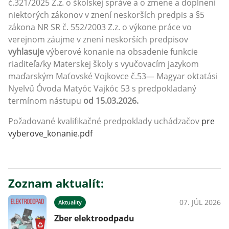
č.321/2025 Z.z. o školskej správe a o zmene a doplnení
niektorých zákonov v znení neskorších predpis a §5
zákona NR SR č. 552/2003 Z.z. o výkone práce vo
verejnom záujme v znení neskorších predpisov
vyhlasuje
výberové konanie na obsadenie funkcie
riaditeľa/ky Materskej školy s vyučovacím jazykom
maďarským Maťovské Vojkovce č.53— Magyar oktatási
Nyelvű Óvoda Matyóc Vajkóc 53 s predpokladaný
termínom nástupu
od 15.03.2026.
Požadované kvalifikačné predpoklady uchádzačov
pre
vyberove_konanie.pdf
Zoznam aktualít:
07. JÚL 2026
Aktuality
Zber elektroodpadu