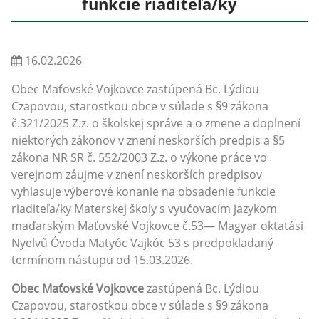
funkcie riaditeľa/ky
16.02.2026
Obec Maťovské Vojkovce zastúpená Bc. Lýdiou
Czapovou, starostkou obce v súlade s §9 zákona
č.321/2025 Z.z. o školskej správe a o zmene a doplnení
niektorých zákonov v znení neskorších predpis a §5
zákona NR SR č. 552/2003 Z.z. o výkone práce vo
verejnom záujme v znení neskorších predpisov
vyhlasuje výberové konanie na obsadenie funkcie
riaditeľa/ky Materskej školy s vyučovacím jazykom
maďarským Maťovské Vojkovce č.53— Magyar oktatási
Nyelvű Óvoda Matyóc Vajkóc 53 s predpokladaný
termínom nástupu od 15.03.2026.
Obec Maťovské Vojkovce
zastúpená Bc. Lýdiou
Czapovou, starostkou obce v súlade s §9 zákona