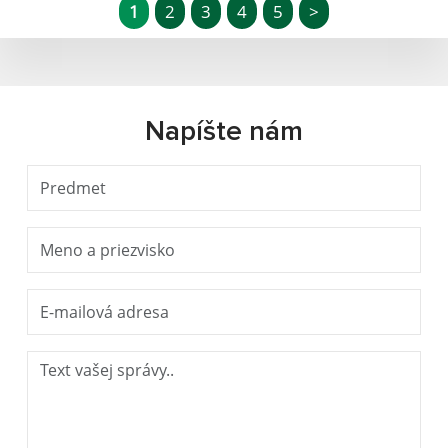
1
2
3
4
5
>
Napíšte nám