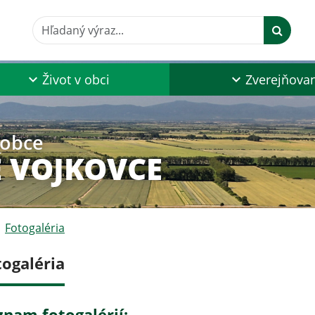
Hľadaný výraz...
Život v obci
Zverejňova
 obce
 VOJKOVCE
Fotogaléria
togaléria
znam fotogalérií: