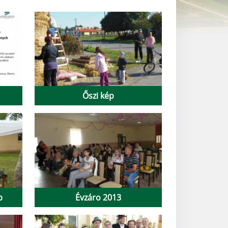
Őszi kép
p
Évzáro 2013