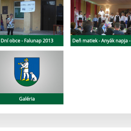
Dní obce - Falunap 2013
Deň matiek - Anyák napja -
Galéria