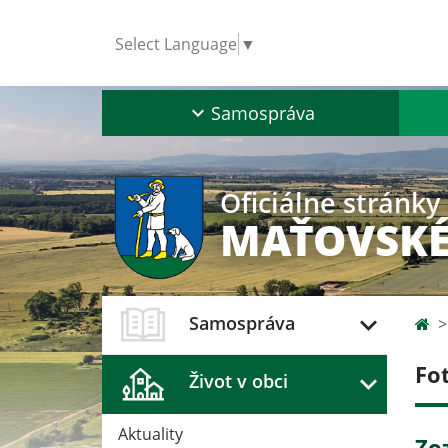
Select Language
▼
Samospráva
Oficiálne stránky
MAŤOVSKÉ
Samospráva
Fo
Život v obci
Aktuality
Zo