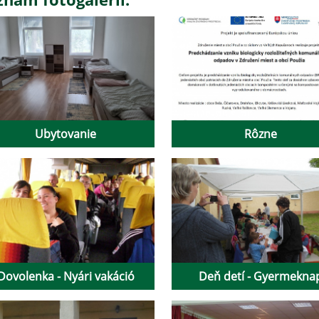
Ubytovanie
Rôzne
Dovolenka - Nyári vakáció
Deň detí - Gyermekna