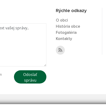
Rýchle odkazy
O obci
História obce
Fotogaléria
Kontakty
Odoslať
ím
správu