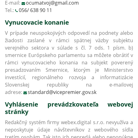
E-mail:
ocumatvoj@gmail.com
Tel.:
056/ 638 90 11
Vynucovacie konanie
V prípade neuspokojivých odpovedí na podnety alebo
žiadosti zaslané v rámci spätnej väzby subjektu
verejného sektora v súlade s čl. 7 ods. 1 písm. b)
smernice Európskeho parlamentu sa môžete obrátiť v
rámci vynucovacieho konania na subjekt poverený
presadzovaním Smernice, ktorým je Ministerstvo
investícií, regionálneho rozvoja a informatizácie
Slovenskej republiky na e-mailovej
adrese:
standard@vicepremier.gov.sk
Vyhlásenie prevádzkovateľa webovej
stránky
Redakčný systém firmy webex.digital s.r.o. nevyužíva a
neposkytuje údaje návštevníkov z webového sídla
tretím osobám. Tak isto ich nepredá alebo neponúkne