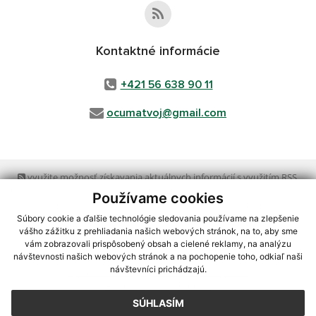
Kontaktné informácie
+421 56 638 90 11
ocumatvoj@gmail.com
využite možnosť získavania aktuálnych informácií s využitím RSS
,
CMS systém (redakčný) systém ECHELON 2,
Mapa stránok
,
web portál
,
Používame cookies
webhosting
,
webex.digital, s.r.o.
,
domény
,
registrácia domény
,
spoločnosť webex.digital, s.r.o.
,
technický prevádzkovateľ
Súbory cookie a ďalšie technológie sledovania používame na zlepšenie
vášho zážitku z prehliadania našich webových stránok, na to, aby sme
vám zobrazovali prispôsobený obsah a cielené reklamy, na analýzu
Posledná aktualizácia:
05.08.2026
návštevnosti našich webových stránok a na pochopenie toho, odkiaľ naši
návštevníci prichádzajú.
Vytlačiť stránku
|
Vyhlásenie o prístupnosti
Autorské práva
|
Cookies
SÚHLASÍM