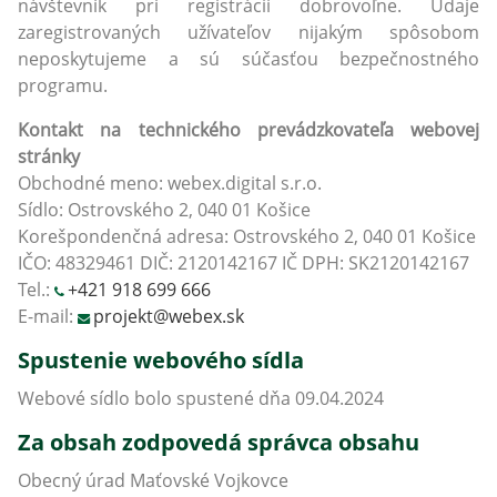
návštevník pri registrácii dobrovoľne. Údaje
zaregistrovaných užívateľov nijakým spôsobom
neposkytujeme a sú súčasťou bezpečnostného
programu.
Kontakt na technického prevádzkovateľa webovej
stránky
Obchodné meno: webex.digital s.r.o.
Sídlo: Ostrovského 2, 040 01 Košice
Korešpondenčná adresa: Ostrovského 2, 040 01 Košice
IČO: 48329461 DIČ: 2120142167 IČ DPH: SK2120142167
Tel.:
+421 918 699 666
E-mail:
projekt@webex.sk
Spustenie webového sídla
Webové sídlo bolo spustené dňa 09.04.2024
Za obsah zodpovedá správca obsahu
Obecný úrad Maťovské Vojkovce