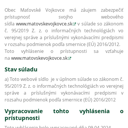
Obec Maťovské Vojkovce má záujem zabezpečiť
prístupnosť svojho webového
sídla
www.matovskevojkovce.sk
v súlade so zákonom
č. 95/2019 Z. z. o informačných technológiách vo
verejnej správe a príslušnými vykonávacími predpismi
v rozsahu podmienok podľa smernice (EÚ) 2016/2012.
Toto vyhlásenie o prístupnosti sa vzťahuje
na
www.matovskevojkovce.sk
Stav súladu
a) Toto webové sídlo je v úplnom súlade so zákonom č.
95/2019 Z. z. o informačných technológiách vo verejnej
správe a príslušnými vykonávacími predpismi v
rozsahu podmienok podľa smernice (EÚ) 2016/2012
Vypracovanie tohto vyhlásenia o
prístupnosti
Toto vyhlásenie bolo vypracované dňa 09.04.2024