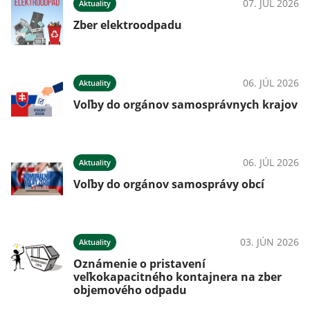
025
07. JÚL 2026
Aktuality
Zber elektroodpadu
025
06. JÚL 2026
Aktuality
Voľby do orgánov samosprávnych krajov
025
06. JÚL 2026
Aktuality
Voľby do orgánov samosprávy obcí
025
03. JÚN 2026
Aktuality
Oznámenie o pristavení
veľkokapacitného kontajnera na zber
objemového odpadu