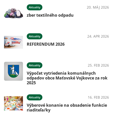
025
20. MÁJ 2026
Aktuality
zber textilného odpadu
025
24. APR 2026
Aktuality
e
REFERENDUM 2026
025
25. FEB 2026
Aktuality
Výpočet vytriedenia komunálnych
odpadov obce Maťovské Vojkovce za rok
2025
025
16. FEB 2026
Aktuality
Výberové konanie na obsadenie funkcie
riaditeľa/ky