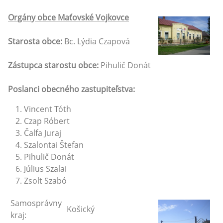
Orgány obce Maťovské Vojkovce
Starosta obce:
Bc. Lýdia Czapová
Zástupca starostu obce:
Pihulič Donát
Poslanci obecného zastupiteľstva:
Vincent Tóth
Czap Róbert
Čalfa Juraj
Szalontai Štefan
Pihulič Donát
Július Szalai
Zsolt Szabó
Samosprávny
Košický
kraj: