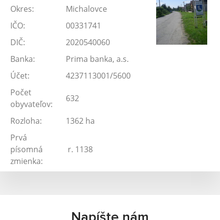
Okres:
Michalovce
IČO:
00331741
DIČ:
2020540060
Banka:
Prima banka, a.s.
Účet:
4237113001/5600
Počet
632
obyvateľov:
Rozloha:
1362 ha
Prvá
písomná
r. 1138
zmienka:
Napíšte nám