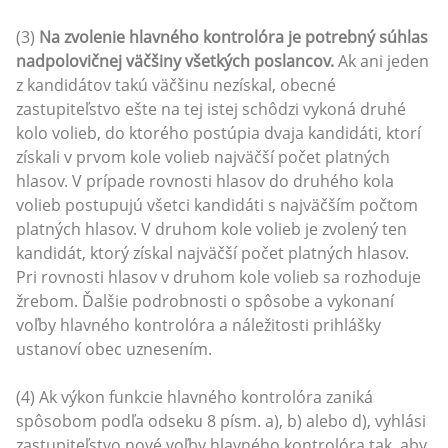
(3)
Na zvolenie hlavného kontrolóra je potrebný súhlas
nadpolovičnej väčšiny všetkých poslancov.
Ak ani jeden
z kandidátov takú väčšinu nezískal, obecné
zastupiteľstvo ešte na tej istej schôdzi vykoná druhé
kolo volieb, do ktorého postúpia dvaja kandidáti, ktorí
získali v prvom kole volieb najväčší počet platných
hlasov. V prípade rovnosti hlasov do druhého kola
volieb postupujú všetci kandidáti s najväčším počtom
platných hlasov. V druhom kole volieb je zvolený ten
kandidát, ktorý získal najväčší počet platných hlasov.
Pri rovnosti hlasov v druhom kole volieb sa rozhoduje
žrebom. Ďalšie podrobnosti o spôsobe a vykonaní
voľby hlavného kontrolóra a náležitosti prihlášky
ustanoví obec uznesením.
(4) Ak výkon funkcie hlavného kontrolóra zaniká
spôsobom podľa odseku 8 písm. a), b) alebo d), vyhlási
zastupiteľstvo nové voľby hlavného kontrolóra tak, aby