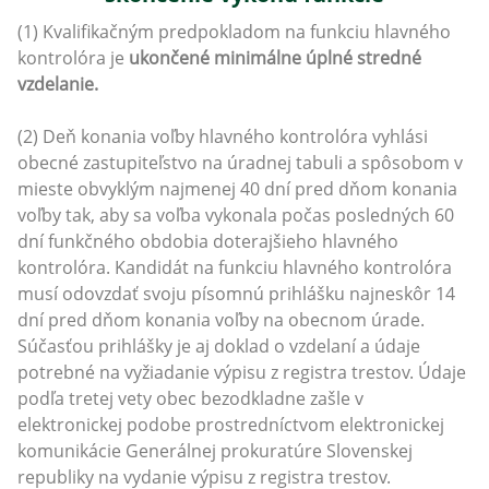
(1) Kvalifikačným predpokladom na funkciu hlavného
kontrolóra je
ukončené minimálne úplné stredné
vzdelanie.
(2) Deň konania voľby hlavného kontrolóra vyhlási
obecné zastupiteľstvo na úradnej tabuli a spôsobom v
mieste obvyklým najmenej 40 dní pred dňom konania
voľby tak, aby sa voľba vykonala počas posledných 60
dní funkčného obdobia doterajšieho hlavného
kontrolóra. Kandidát na funkciu hlavného kontrolóra
musí odovzdať svoju písomnú prihlášku najneskôr 14
dní pred dňom konania voľby na obecnom úrade.
Súčasťou prihlášky je aj doklad o vzdelaní a údaje
potrebné na vyžiadanie výpisu z registra trestov. Údaje
podľa tretej vety obec bezodkladne zašle v
elektronickej podobe prostredníctvom elektronickej
komunikácie Generálnej prokuratúre Slovenskej
republiky na vydanie výpisu z registra trestov.