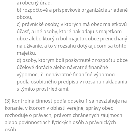
a) obecný úrad,
b) rozpočtové a príspevkové organizácie zriadené
obcou,
c) právnické osoby, v ktorých má obec majetkovú
účasť, a iné osoby, ktoré nakladajú s majetkom
obce alebo ktorým bol majetok obce prenechaný
na užívanie, a to v rozsahu dotýkajúcom sa tohto
majetku,
d) osoby, ktorým boli poskytnuté z rozpočtu obce
účelové dotácie alebo návratné finančné
výpomoci, či nenávratné finančné výpomoci
podľa osobitného predpisu v rozsahu nakladania
s týmito prostriedkami.
(3) Kontrolná činnosť podľa odseku 1 sa nevzťahuje na
konanie, v ktorom v oblasti verejnej správy obec
rozhoduje o právach, právom chránených záujmoch
alebo povinnostiach fyzických osôb a právnických
osôb.