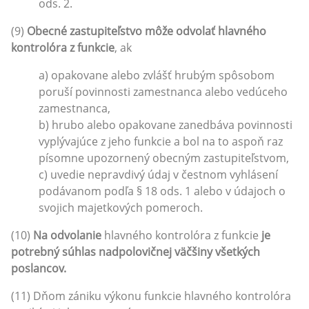
ods. 2.
(9)
Obecné zastupiteľstvo môže odvolať hlavného
kontrolóra z funkcie
, ak
a) opakovane alebo zvlášť hrubým spôsobom
poruší povinnosti zamestnanca alebo vedúceho
zamestnanca,
b) hrubo alebo opakovane zanedbáva povinnosti
vyplývajúce z jeho funkcie a bol na to aspoň raz
písomne upozornený obecným zastupiteľstvom,
c) uvedie nepravdivý údaj v čestnom vyhlásení
podávanom podľa § 18 ods. 1 alebo v údajoch o
svojich majetkových pomeroch.
(10)
Na odvolanie
hlavného kontrolóra z funkcie
je
potrebný súhlas nadpolovičnej väčšiny všetkých
poslancov.
(11) Dňom zániku výkonu funkcie hlavného kontrolóra