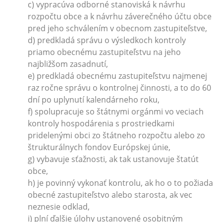
c) vypracúva odborné stanoviská k návrhu
rozpočtu obce a k návrhu záverečného účtu obce
pred jeho schválením v obecnom zastupiteľstve,
d) predkladá správu o výsledkoch kontroly
priamo obecnému zastupiteľstvu na jeho
najbližšom zasadnutí,
e) predkladá obecnému zastupiteľstvu najmenej
raz ročne správu o kontrolnej činnosti, a to do 60
dní po uplynutí kalendárneho roku,
f) spolupracuje so štátnymi orgánmi vo veciach
kontroly hospodárenia s prostriedkami
pridelenými obci zo štátneho rozpočtu alebo zo
štrukturálnych fondov Európskej únie,
g) vybavuje sťažnosti, ak tak ustanovuje štatút
obce,
h) je povinný vykonať kontrolu, ak ho o to požiada
obecné zastupiteľstvo alebo starosta, ak vec
neznesie odklad,
i) plní ďalšie úlohy ustanovené osobitným