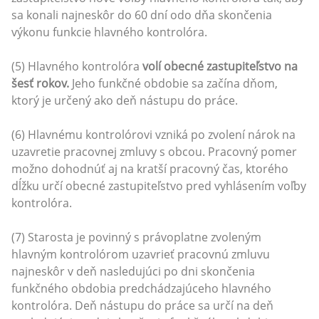
sa konali najneskôr do 60 dní odo dňa skončenia
výkonu funkcie hlavného kontrolóra.
(5) Hlavného kontrolóra
volí obecné zastupiteľstvo na
šesť rokov.
Jeho funkčné obdobie sa začína dňom,
ktorý je určený ako deň nástupu do práce.
(6) Hlavnému kontrolórovi vzniká po zvolení nárok na
uzavretie pracovnej zmluvy s obcou. Pracovný pomer
možno dohodnúť aj na kratší pracovný čas, ktorého
dĺžku určí obecné zastupiteľstvo pred vyhlásením voľby
kontrolóra.
(7) Starosta je povinný s právoplatne zvoleným
hlavným kontrolórom uzavrieť pracovnú zmluvu
najneskôr v deň nasledujúci po dni skončenia
funkčného obdobia predchádzajúceho hlavného
kontrolóra. Deň nástupu do práce sa určí na deň