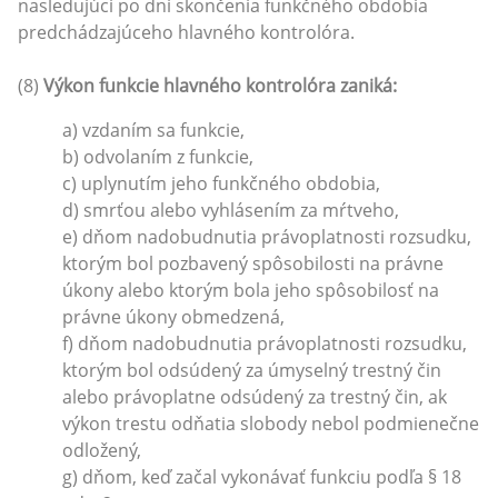
nasledujúci po dni skončenia funkčného obdobia
predchádzajúceho hlavného kontrolóra.
(8)
Výkon funkcie hlavného kontrolóra zaniká:
a) vzdaním sa funkcie,
b) odvolaním z funkcie,
c) uplynutím jeho funkčného obdobia,
d) smrťou alebo vyhlásením za mŕtveho,
e) dňom nadobudnutia právoplatnosti rozsudku,
ktorým bol pozbavený spôsobilosti na právne
úkony alebo ktorým bola jeho spôsobilosť na
právne úkony obmedzená,
f) dňom nadobudnutia právoplatnosti rozsudku,
ktorým bol odsúdený za úmyselný trestný čin
alebo právoplatne odsúdený za trestný čin, ak
výkon trestu odňatia slobody nebol podmienečne
odložený,
g) dňom, keď začal vykonávať funkciu podľa § 18