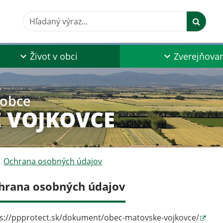
Hľadaný výraz...
Život v obci
Zverejňova
 obce
 VOJKOVCE
Ochrana osobných údajov
hrana osobných údajov
s://ppprotect.sk/dokument/obec-matovske-vojkovce/