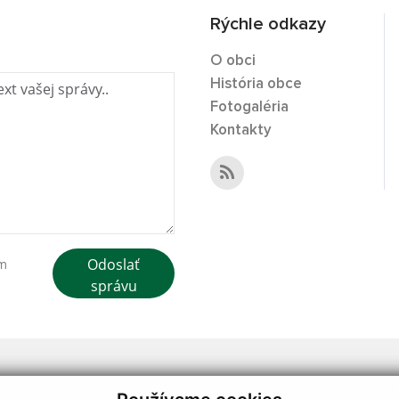
Rýchle odkazy
O obci
História obce
Fotogaléria
Kontakty
Odoslať
ím
správu
webdesign
|