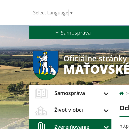
Select Language
▼
Samospráva
Oficiálne stránky
MAŤOVSKÉ
Samospráva
Oc
Život v obci
http
Zverejňovanie