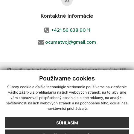
Kontaktné informácie
+421 56 638 90 11
ocumatvoj@gmail.com
využite možnosť získavania aktuálnych informácií s využitím RSS
,
CMS systém (redakčný) systém ECHELON 2,
Mapa stránok
,
web portál
,
Používame cookies
webhosting
,
webex.digital, s.r.o.
,
domény
,
registrácia domény
,
spoločnosť webex.digital, s.r.o.
,
technický prevádzkovateľ
Súbory cookie a ďalšie technológie sledovania používame na zlepšenie
vášho zážitku z prehliadania našich webových stránok, na to, aby sme
vám zobrazovali prispôsobený obsah a cielené reklamy, na analýzu
Posledná aktualizácia:
05.08.2026
návštevnosti našich webových stránok a na pochopenie toho, odkiaľ naši
návštevníci prichádzajú.
Vytlačiť stránku
|
Vyhlásenie o prístupnosti
Autorské práva
|
Cookies
SÚHLASÍM
webdesign
|