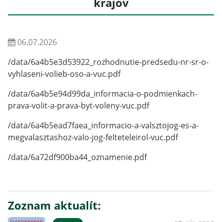
krajov
06.07.2026
/data/6a4b5e3d53922_rozhodnutie-predsedu-nr-sr-o-
vyhlaseni-volieb-oso-a-vuc.pdf
/data/6a4b5e94d99da_informacia-o-podmienkach-
prava-volit-a-prava-byt-voleny-vuc.pdf
/data/6a4b5ead7faea_informacio-a-valsztojog-es-a-
megvalasztashoz-valo-jog-felteteleirol-vuc.pdf
/data/6a72df900ba44_oznamenie.pdf
Zoznam aktualít: