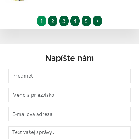
1
2
3
4
5
>
Napíšte nám