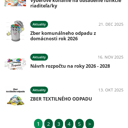
Výberové konanie na obsadenie funkcie
riaditeľa/ky
21. DEC 2025
Aktuality
Zber komunálneho odpadu z
domácnosti rok 2026
16. NOV 2025
Aktuality
Návrh rozpočtu na roky 2026 - 2028
13. OKT 2025
Aktuality
ZBER TEXTILNÉHO ODPADU
1
2
3
4
5
>