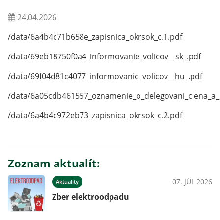
24.04.2026
/data/6a4b4c71b658e_zapisnica_okrsok_c.1.pdf
/data/69eb18750f0a4_informovanie_volicov__sk_.pdf
/data/69f04d81c4077_informovanie_volicov__hu_.pdf
/data/6a05cdb461557_oznamenie_o_delegovani_clena_a_n
/data/6a4b4c972eb73_zapisnica_okrsok_c.2.pdf
Zoznam aktualít:
07. JÚL 2026
Aktuality
Zber elektroodpadu