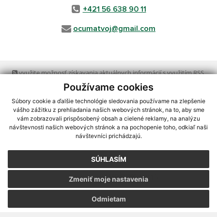
+421 56 638 90 11
ocumatvoj@gmail.com
využite možnosť získavania aktuálnych informácií s využitím RSS
,
CMS systém (redakčný) systém ECHELON 2,
Mapa stránok
,
web portál
,
Používame cookies
webhosting
,
webex.digital, s.r.o.
,
domény
,
registrácia domény
,
spoločnosť webex.digital, s.r.o.
,
technický prevádzkovateľ
Súbory cookie a ďalšie technológie sledovania používame na zlepšenie
vášho zážitku z prehliadania našich webových stránok, na to, aby sme
vám zobrazovali prispôsobený obsah a cielené reklamy, na analýzu
Posledná aktualizácia:
10.08.2026
návštevnosti našich webových stránok a na pochopenie toho, odkiaľ naši
návštevníci prichádzajú.
Vytlačiť stránku
|
Vyhlásenie o prístupnosti
Autorské práva
|
Cookies
SÚHLASÍM
webdesign
|
Zmeniť moje nastavenia
Odmietam