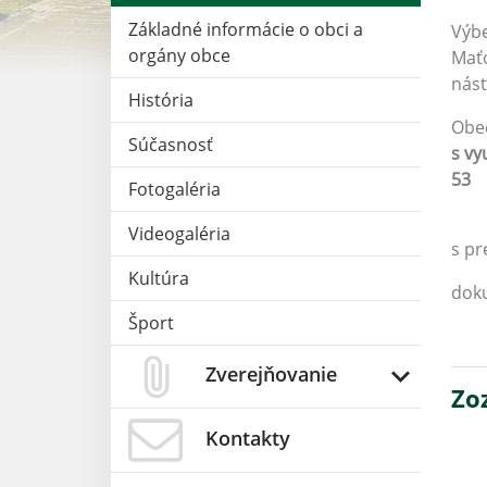
Základné informácie o obci a
Výbe
orgány obce
Maťo
nást
História
Obec
Súčasnosť
s vy
53
Fotogaléria
Videogaléria
s p
Kultúra
dok
Šport
Zverejňovanie
Zo
Kontakty