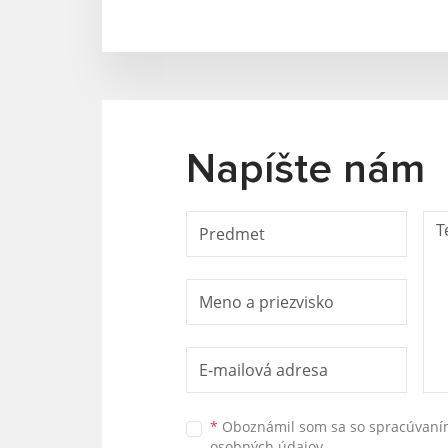
Napíšte nám
*
Oboznámil som sa so
spracúvan
osobných údajov