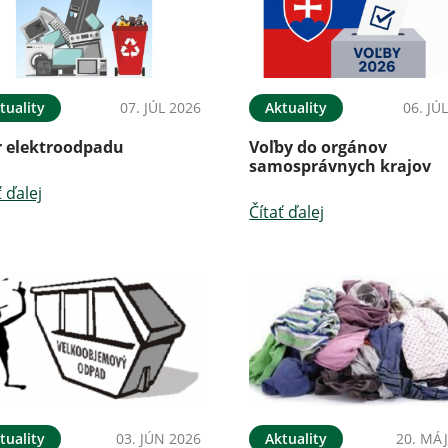
tuality
07. JÚL 2026
Aktuality
06. JÚ
r elektroodpadu
Voľby do orgánov
samosprávnych krajov
ť ďalej
Čítať ďalej
tuality
03. JÚN 2026
Aktuality
20. MÁJ