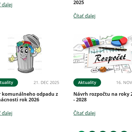
2025
ť ďalej
Čítať ďalej
tuality
21. DEC 2025
Aktuality
16. NOV
r komunálneho odpadu z
Návrh rozpočtu na roky 
ácnosti rok 2026
- 2028
ť ďalej
Čítať ďalej