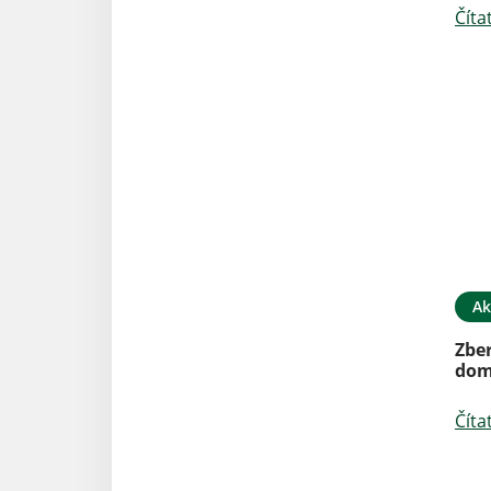
Číta
Ak
Zbe
dom
Číta