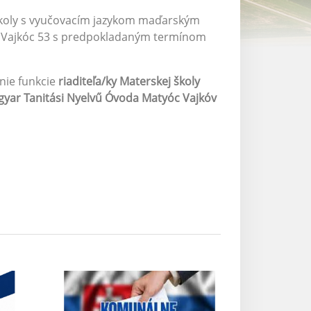
 školy s vyučovacím jazykom maďarským
c Vajkóc 53 s predpokladaným termínom
nie funkcie
riaditeľa/ky
Materskej školy
yar Tanitási Nyelvű Óvoda Matyóc Vajkóv