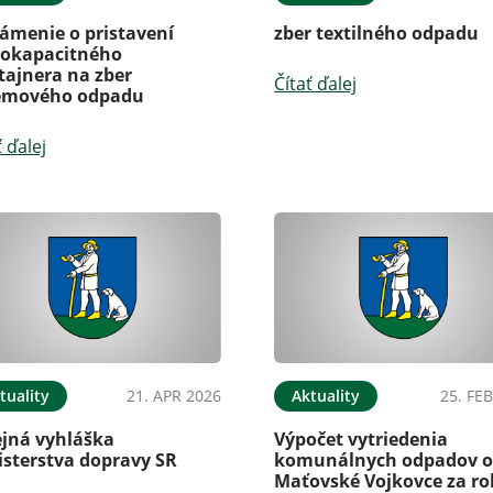
ámenie o pristavení
zber textilného odpadu
kokapacitného
tajnera na zber
Čítať ďalej
emového odpadu
ť ďalej
tuality
21. APR 2026
Aktuality
25. FE
ejná vyhláška
Výpočet vytriedenia
isterstva dopravy SR
komunálnych odpadov o
Maťovské Vojkovce za ro