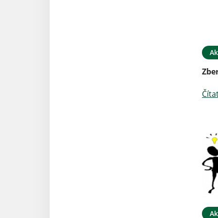
Ak
Zbe
Číta
Ak