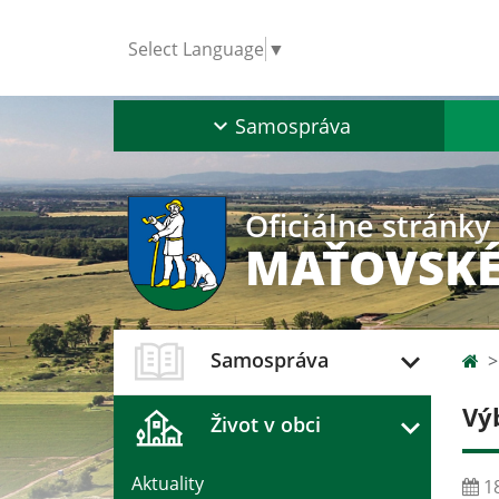
Select Language
▼
Samospráva
Oficiálne stránky
MAŤOVSKÉ
Samospráva
Vý
Život v obci
Aktuality
18