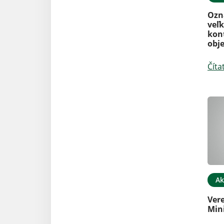
Ozn
veľ
kon
obj
Číta
Ak
Ver
Min