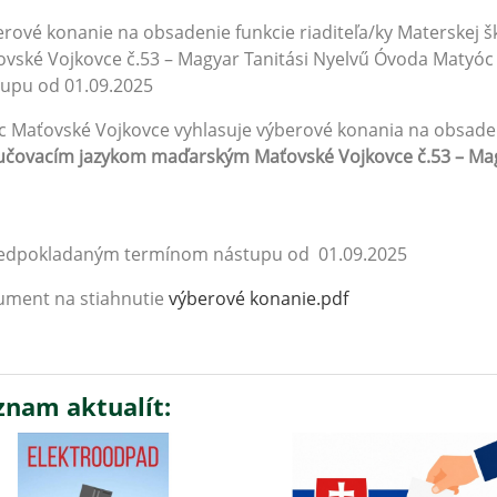
rové konanie na obsadenie funkcie riaditeľa/ky Materskej
vské Vojkovce č.53 – Magyar Tanitási Nyelvű Óvoda Matyó
upu od 01.09.2025
 Maťovské Vojkovce vyhlasuje výberové konania na obsade
učovacím jazykom maďarským Maťovské Vojkovce č.53 – Mag
redpokladaným termínom nástupu od 01.09.2025
ument na stiahnutie
výberové konanie.pdf
znam aktualít: