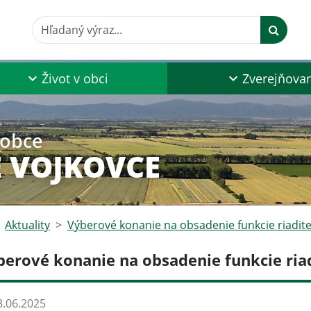
Hľadaný výraz...
Život v obci
Zverejňova
 obce
 VOJKOVCE
Aktuality
Výberové konanie na obsadenie funkcie riadite
berové konanie na obsadenie funkcie ria
.06.2025