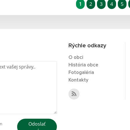
1
2
3
4
5
Rýchle odkazy
O obci
História obce
Fotogaléria
Kontakty
Odoslať
ím