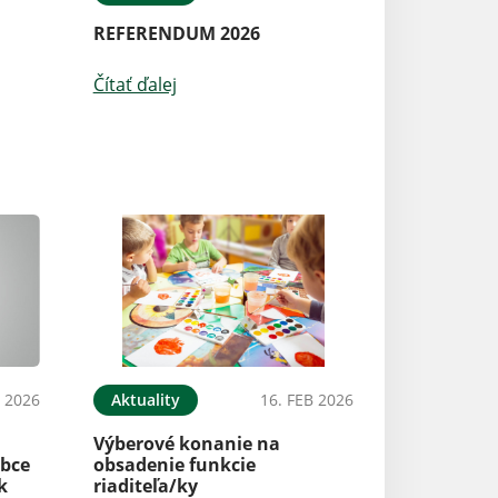
REFERENDUM 2026
Čítať ďalej
B 2026
Aktuality
16. FEB 2026
Výberové konanie na
bce
obsadenie funkcie
k
riaditeľa/ky