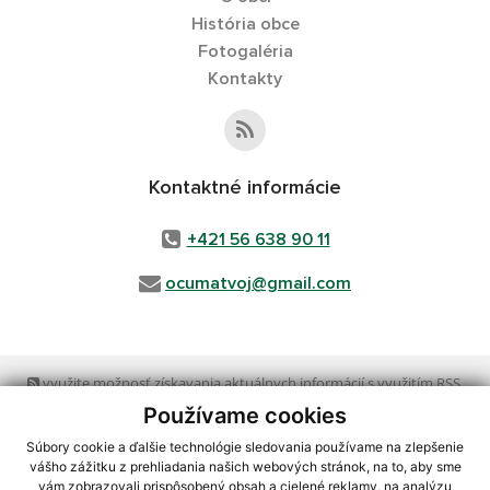
História obce
Fotogaléria
Kontakty
Kontaktné informácie
+421 56 638 90 11
ocumatvoj@gmail.com
využite možnosť získavania aktuálnych informácií s využitím RSS
,
CMS systém (redakčný) systém ECHELON 2,
Mapa stránok
,
web portál
,
Používame cookies
webhosting
,
webex.digital, s.r.o.
,
domény
,
registrácia domény
,
spoločnosť webex.digital, s.r.o.
,
technický prevádzkovateľ
Súbory cookie a ďalšie technológie sledovania používame na zlepšenie
vášho zážitku z prehliadania našich webových stránok, na to, aby sme
vám zobrazovali prispôsobený obsah a cielené reklamy, na analýzu