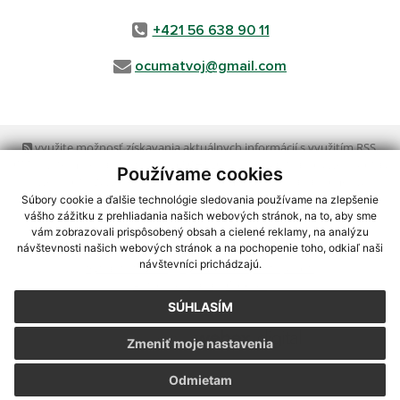
+421 56 638 90 11
ocumatvoj@gmail.com
využite možnosť získavania aktuálnych informácií s využitím RSS
,
CMS systém (redakčný) systém ECHELON 2,
Mapa stránok
,
web portál
,
Používame cookies
webhosting
,
webex.digital, s.r.o.
,
domény
,
registrácia domény
,
spoločnosť webex.digital, s.r.o.
,
technický prevádzkovateľ
Súbory cookie a ďalšie technológie sledovania používame na zlepšenie
vášho zážitku z prehliadania našich webových stránok, na to, aby sme
vám zobrazovali prispôsobený obsah a cielené reklamy, na analýzu
Posledná aktualizácia:
05.08.2026
návštevnosti našich webových stránok a na pochopenie toho, odkiaľ naši
návštevníci prichádzajú.
Vytlačiť stránku
|
Vyhlásenie o prístupnosti
Autorské práva
|
Cookies
SÚHLASÍM
webdesign
|
Zmeniť moje nastavenia
Odmietam