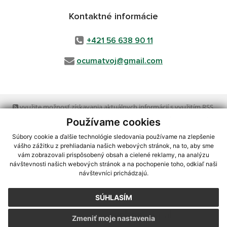
Kontaktné informácie
+421 56 638 90 11
ocumatvoj@gmail.com
využite možnosť získavania aktuálnych informácií s využitím RSS
,
CMS systém (redakčný) systém ECHELON 2,
Mapa stránok
,
web portál
,
Používame cookies
webhosting
,
webex.digital, s.r.o.
,
domény
,
registrácia domény
,
spoločnosť webex.digital, s.r.o.
,
technický prevádzkovateľ
Súbory cookie a ďalšie technológie sledovania používame na zlepšenie
vášho zážitku z prehliadania našich webových stránok, na to, aby sme
vám zobrazovali prispôsobený obsah a cielené reklamy, na analýzu
Posledná aktualizácia:
05.08.2026
návštevnosti našich webových stránok a na pochopenie toho, odkiaľ naši
návštevníci prichádzajú.
Vytlačiť stránku
|
Vyhlásenie o prístupnosti
Autorské práva
|
Cookies
SÚHLASÍM
webdesign
|
Zmeniť moje nastavenia